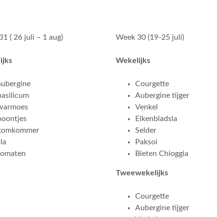
1 ( 26 juli – 1 aug)
Week 30 (19-25 juli)
ijks
Wekelijks
aubergine
Courgette
basilicum
Aubergine tijger
warmoes
Venkel
boontjes
Eikenbladsla
komkommer
Selder
sla
Paksoi
tomaten
Bieten Chioggia
Tweewekelijks
Courgette
Aubergine tijger