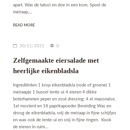
apart. Was de tatsoi en doe in een kom. Spoel de
meiraap,...
READ MORE
30/11/2021
0
Zelfgemaakte eiersalade met
heerlijke eikenbladsla
Ingrediënten 1 krop eikenbladsla (rode of groene) 1
meiraapje 1 bussel lente-ui 4 eieren 4 dikke
boterhammen peper en zout dressing: 4 el mayonaise,
1el mosterd en 1tl paprikapoeder Bereiding Was en
droog de eikenbladsla, snij de meiraap in fijne schijfjes
en was ook de lente-ui en snij in fijne ringen. Kook
de eieren in ruim...