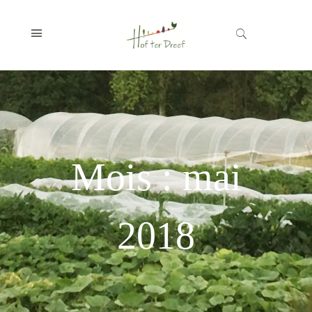
Mois :
mai
2018