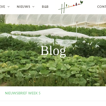
EVE
NIEUWS
B&B
CON
Blog
NIEUWSBRIEF WEEK 5